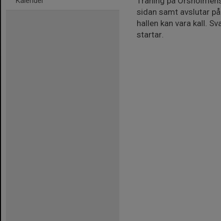
Träning på Örsholmens 
Kalender
sidan samt avslutar på
hallen kan vara kall. 
startar.