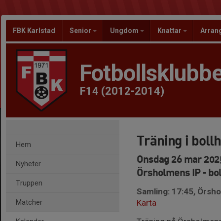
FBK Karlstad
Senior
Ungdom
Knattar
Arra
Fotbollsklubbe
F14 (2012-2014)
Träning i boll
Hem
Onsdag 26 mar 2025
Nyheter
Örsholmens IP - bol
Truppen
Samling: 17:45, Örsho
Matcher
Karta