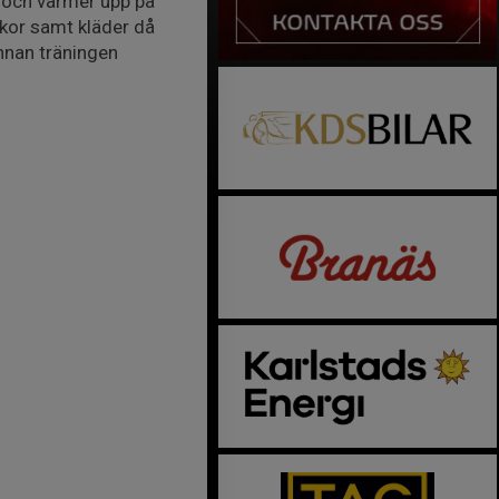
9 och värmer upp på
skor samt kläder då
innan träningen