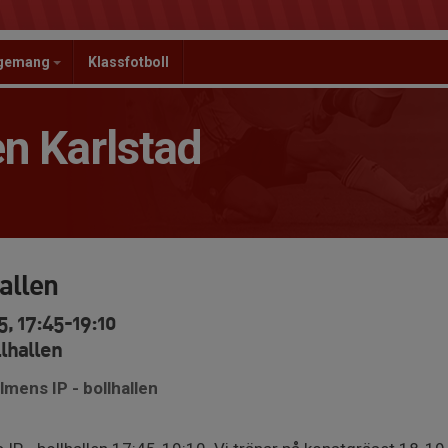
ngemang
Klassfotboll
n Karlstad
hallen
, 17:45-19:10
lhallen
lmens IP - bollhallen