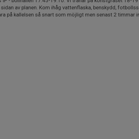
IP - bollhallen 17:45-19:10. Vi tränar på konstgräset 18-1
 sidan av planen. Kom ihåg vattenflaska, benskydd, fotbolls
Svara på kallelsen så snart som möjligt men senast 2 timmar 