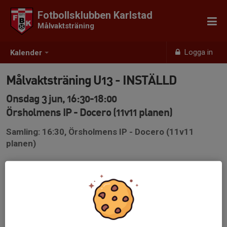
Fotbollsklubben Karlstad
Målvaktsträning
Logga in
Kalender
Målvaktsträning U13 - INSTÄLLD
Onsdag 3 jun, 16:30-18:00
Örsholmens IP - Docero (11v11 planen)
Samling: 16:30, Örsholmens IP - Docero (11v11
planen)