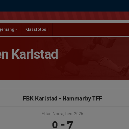
ngemang
Klassfotboll
n Karlstad
FBK Karlstad - Hammarby TFF
Ettan Norra, herr 2026
0 - 7