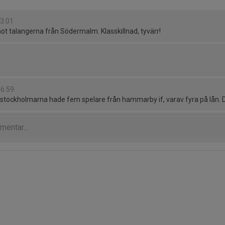
03:01
mot talangerna från Södermalm. Klasskillnad, tyvärr!
06:59
 stockholmarna hade fem spelare från hammarby if, varav fyra på lån. D