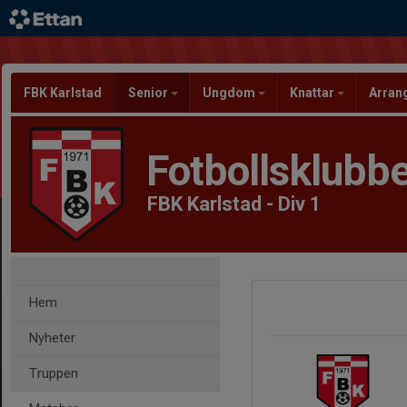
FBK Karlstad
Senior
Ungdom
Knattar
Arra
Fotbollsklubbe
FBK Karlstad - Div 1
Hem
Nyheter
Truppen