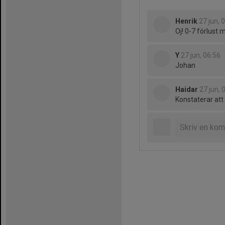
Henrik
27 jun, 
Oj! 0-7 förlust 
Y
27 jun, 06:56
Johan
Haidar
27 jun, 
Konstaterar att